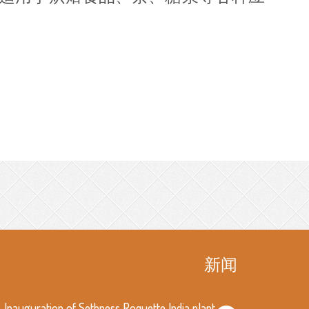
新闻
Inauguration of Sethness Roquette India plant