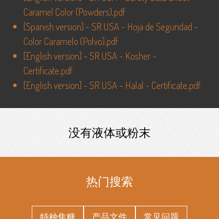
Caramel Color (Powders).pdf
[
Spanish version
] -
SR USA - Hoja de Seguridad -
Color Caramelo (Polvo).pdf
[
English version
] -
SR USA - Kosher -
Certificate.pdf
[
English version
] -
SR USA - Halal - Certificate.pdf
没有液体或粉末
热门搜索
特种焦糖
产品文件
常见问题